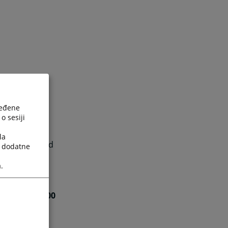
ređene
o sesiji
la
ti,
Pauza je od
a dodatne
.
 i prijemna
sati
.
a radi
od 08:00