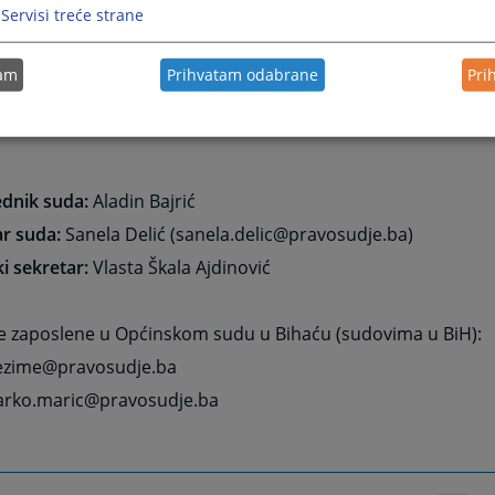
Servisi treće strane
NAPOMENA: e-mail adrese suda
se ne mogu koristiti za do
tam
Prihvatam odabrane
Pri
obavijesti, podnesaka, žalbi, taksi jer se iste moraju dost
 pošte. E-mail adresa se koristi isključivo za opšte inform
ednik suda:
Aladin Bajrić
r suda:
Sanela Delić (sanela.delic@pravosudje.ba)
i sekretar:
Vlasta Škala Ajdinović
sve zaposlene u Općinskom sudu u Bihaću (sudovima u BiH):
ezime@pravosudje.ba
arko.maric@pravosudje.ba