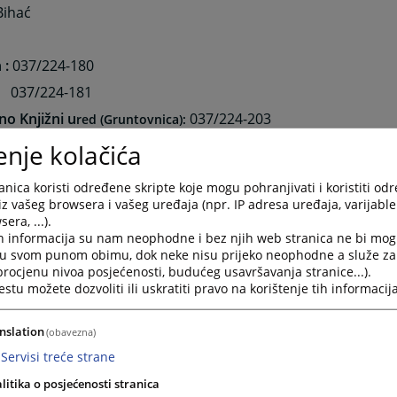
Bihać
 :
037/224-180
037/224-181
no Knjižni u
037/224-203
red (Gruntovnica):
ar pravnih lica:
037/228-583, 037-228-584
enje kolačića
ovodstvo
: 037/228-581
nica koristi određene skripte koje mogu pohranjivati i koristiti od
izvršitelji - SOKOP:
037/228-635
iz vašeg browsera i vašeg uređaja (npr. IP adresa uređaja, varijable 
era, ...).
h informacija su nam neophodne i bez njih web stranica ne bi mog
vrijeme u Općinskog sudu Bihaću je od 07:00 do 15:30 sa
i u svom punom obimu, dok neke nisu prijeko neophodne a služe z
o 10:30 sati.
 procjenu nivoa posjećenosti, budućeg usavršavanja stranice...).
tu možete dozvoliti ili uskratiti pravo na korištenje tih informacija
ca, odnosno prijemna kancelarija, Općinskog suda u Bihaću
rija sudskog registra
radi sa strankama od 08:00 do 14:00 
nslation
(obavezna)
noknjižna kancelarija Općinskog suda u Bihaću sa strankam
Servisi treće strane
0 sati
.
litika o posjećenosti stranica
opsud-bihac@pravosudje.ba
opcinskisud.bihac@bih.net.ba