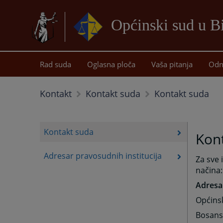
Općinski sud u B
Rad suda
Oglasna ploča
Vaša pitanja
Odn
Kontakt suda
Kontakt
Kontakt suda
Kontakt suda
Kon
Adresar pravosudnih institucija
Za sve 
načina:
Adresa
Općinsk
Bosans