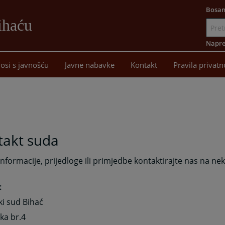
Bosan
ihaću
Idi
na
Napre
sadržaj
osi s javnošću
Javne nabavke
Kontakt
Pravila privatn
takt suda
informacije, prijedloge ili primjedbe kontaktirajte nas na nek
:
i sud Bihać
ka br.4