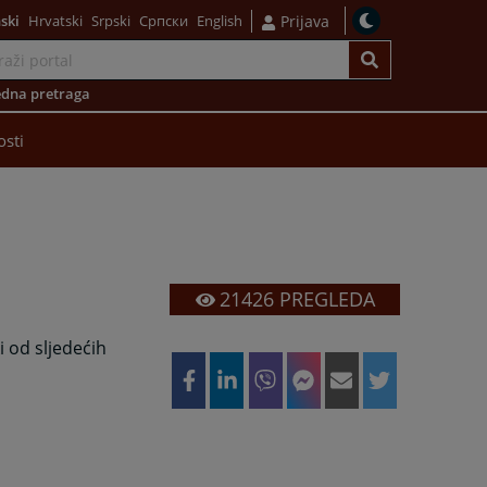
ski
Hrvatski
Srpski
Српски
English
Prijava
dna pretraga
osti
21426
PREGLEDA
i od sljedećih