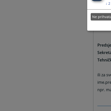
↓
2
VAŽNA 
Ne prihva
kakvih
redovne
Predsj
Sekreta
Tehničk
ili za 
ime.pr
npr. m