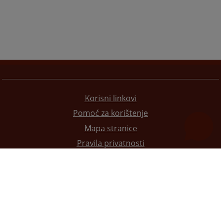
Korisni linkovi
Pomoć za korištenje
Mapa stranice
Pravila privatnosti
Redizajn web stranice je finansirala Evropska unija. Za njen sadržaj isključivo je odgovorno
Visoko sudsko i tužilačko vijeće BiH i ona ne odražava nužno stavove Evropske unije.