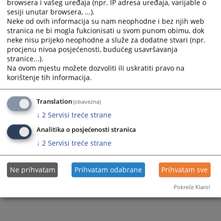
browsera i vašeg uređaja (npr. IP adresa uređaja, varijable o
sesiji unutar browsera, ...).
Izmjena plana nabavki 2025
Neke od ovih informacija su nam neophodne i bez njih web
stranica ne bi mogla fukcionisati u svom punom obimu, dok
neke nisu prijeko neophodne a služe za dodatne stvari (npr.
procjenu nivoa posjećenosti, budućeg usavršavanja
258
PREGLEDA
stranice...).
Na ovom mjestu možete dozvoliti ili uskratiti pravo na
korištenje tih informacija.
Translation
(obavezna)
↓
2
Servisi treće strane
Analitika o posjećenosti stranica
↓
2
Servisi treće strane
Ne prihvatam
Prihvatam odabrane
Prihvatam sve
Pokreće Klaro!